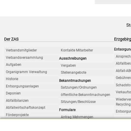
St
Der ZAS
Erzgebirg
Entsorgun
Verbandsmitglieder
Kontakte Mitarbeiter
Ansprech
Verbandsversammlung
Ausschreibungen
Abfallbe
Aufgaben
Vergaben
Abfall-A
Organigramm Verwaltung
Stellenangebote
Gebühre
Historie
Bekanntmachungen
Schadsto
Entsorgungsanlagen
Satzungen/Ordnungen
Verkaufss
Deponien
öffentliche Bekanntmachungen
Wiederve
Abfallbilanzen
Sitzungen/Beschlüsse
Recycling
Abfallwirtschaftskonzept
Formulare
Entsorgu
Förderprojekte
Antrag Mehrmengen
gewerbliche Anlieferungen
Satzungen/Ordnungen