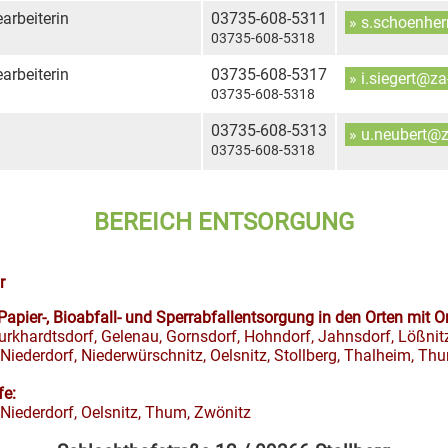
rbeiterin
03735-608-5311
» s.schoenhe
03735-608-5318
rbeiterin
03735-608-5317
» i.siegert@z
03735-608-5318
03735-608-5313
» u.neubert@
03735-608-5318
BEREICH ENTSORGUNG
r
 Papier-, Bioabfall- und Sperrabfallentsorgung in den Orten mit Or
urkhardtsdorf, Gelenau, Gornsdorf, Hohndorf, Jahnsdorf, Lößnit
Niederdorf, Niederwürschnitz, Oelsnitz, Stollberg, Thalheim, Th
fe:
 Niederdorf, Oelsnitz, Thum, Zwönitz