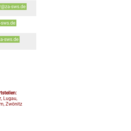
rr@za-sws.de
a-sws.de
za-sws.de
tsteilen:
z, Lugau,
um, Zwönitz