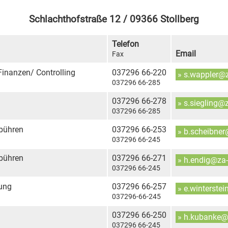
Schlachthofstraße 12 / 09366 Stollberg
Telefon
Email
Fax
 Finanzen/ Controlling
037296 66-220
» s.wappler@
037296 66-285
037296 66-278
» s.siegling@
037296 66-285
bühren
037296 66-253
» b.scheibne
037296 66-245
bühren
037296 66-271
» h.endig@za
037296 66-245
kung
037296 66-257
» e.winterste
037296-66-245
037296 66-250
» h.kubanke@
037296 66-245