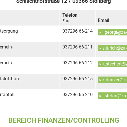
Schlachthofstraße 12 / 09366 Stollberg
Telefon
Email
Fax
ntsorgung
037296 66-214
» l.georgi@za
gemein-
037296 66-211
» s.jurich@za
gemein-
037296 66-212
» k.stechert@
tstoffhöfe-
037296 66-215
» k.danzer@z
rabfall-
037296 66-210
» i.stefan@za
BEREICH FINANZEN/CONTROLLING