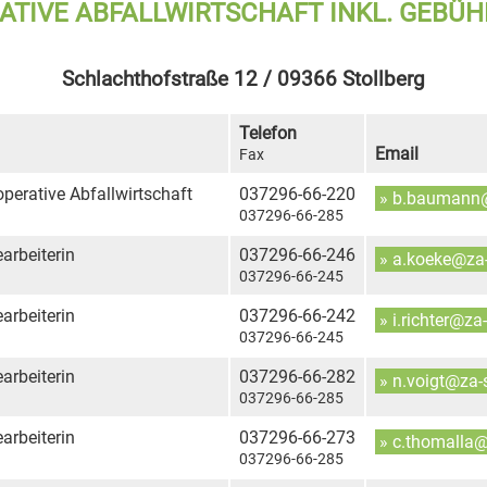
ATIVE ABFALLWIRTSCHAFT INKL. GEB
Schlachthofstraße 12 / 09366 Stollberg
Telefon
Email
Fax
operative Abfallwirtschaft
037296-66-220
» b.baumann
037296-66-285
rbeiterin
037296-66-246
» a.koeke@za
037296-66-245
rbeiterin
037296-66-242
» i.richter@za
037296-66-245
rbeiterin
037296-66-282
» n.voigt@za-
037296-66-285
rbeiterin
037296-66-273
» c.thomalla
037296-66-285