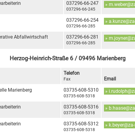
rbeiterin
037296-66-247
» m.weber@za
037296-66-245
037296-66-254
» a.kunze@za
037296-66-285
erative Abfallwirtschaft
037296-66-281
» m.joyner@z
037296-66-285
Herzog-Heinrich-Straße 6 / 09496 Marienberg
Telefon
Email
Fax
telle Marienberg
03735-608-5310
» i.rudolph@z
03735-608-5318
rbeiterin
03735-608-5316
» b.haase@za
03735-608-5318
rbeiterin
03735-608-5312
» k.beyer@za
03735-608-5318