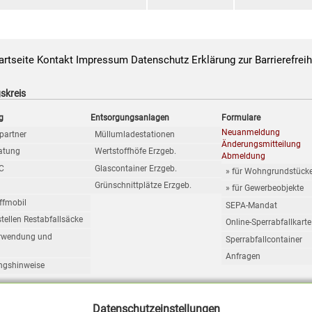
artseite
Kontakt
Impressum
Datenschutz
Erklärung zur Barrierefreih
skreis
g
Entsorgungsanlagen
Formulare
Neuanmeldung
partner
Müllumladestationen
Änderungsmitteilung
ratung
Wertstoffhöfe Erzgeb.
Abmeldung
BC
Glascontainer Erzgeb.
» für Wohngrundstück
n
Grünschnittplätze Erzgeb.
» für Gewerbeobjekte
ffmobil
SEPA-Mandat
tellen Restabfallsäcke
Online-Sperrabfallkarte
rwendung und
Sperrabfallcontainer
Anfragen
ngshinweise
Datenschutzeinstellungen