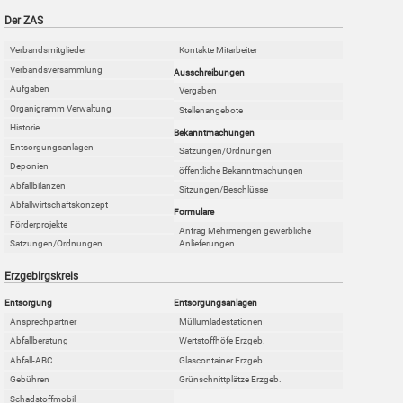
Der ZAS
Verbandsmitglieder
Kontakte Mitarbeiter
Verbandsversammlung
Ausschreibungen
Aufgaben
Vergaben
Organigramm Verwaltung
Stellenangebote
Historie
Bekanntmachungen
Entsorgungsanlagen
Satzungen/Ordnungen
Deponien
öffentliche Bekanntmachungen
Abfallbilanzen
Sitzungen/Beschlüsse
Abfallwirtschaftskonzept
Formulare
Förderprojekte
Antrag Mehrmengen gewerbliche
Anlieferungen
Satzungen/Ordnungen
Erzgebirgskreis
Entsorgung
Entsorgungsanlagen
Ansprechpartner
Müllumladestationen
Abfallberatung
Wertstoffhöfe Erzgeb.
Abfall-ABC
Glascontainer Erzgeb.
Gebühren
Grünschnittplätze Erzgeb.
Schadstoffmobil