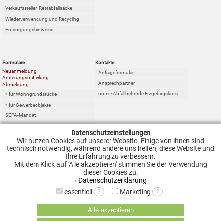
Verkaufsstellen Restabfallsäcke
Wiederverwendung und Recycling
Entsorgungshinweise
Formulare
Kontakte
Neuanmeldung
Anfrageformular
Änderungsmitteilung
Ansprechpartner
Abmeldung
untere Abfallbehörde Erzgebirgskreis
» für Wohngrundstücke
» für Gewerbeobjekte
SEPA-Mandat
Online-Sperrabfallkarte
Datenschutzeinstellungen
Sperrabfallcontainer
Wir nutzen Cookies auf unserer Website. Einige von ihnen sind
Anfragen
technisch notwendig, während andere uns helfen, diese Website und
Ihre Erfahrung zu verbessern.
Mit dem Klick auf 'Alle akzeptieren' stimmen Sie der Verwendung
Landkreis Zwickau
dieser Cookies zu.
› Datenschutzerklärung
Entsorgung
Landkreis Zwickau
essentiell
?
Marketing
?
Entsorgungsanlagen
Alle akzeptieren
Restabfallbehandlung
Anlage Reinsdorf